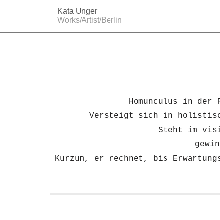
↓
Kata Unger
Zum
Works/Artist/Berlin
Inhalt
Homunculus in der 
Versteigt sich in holistis
Steht im vis
gewin
Kurzum, er rechnet, bis Erwartung