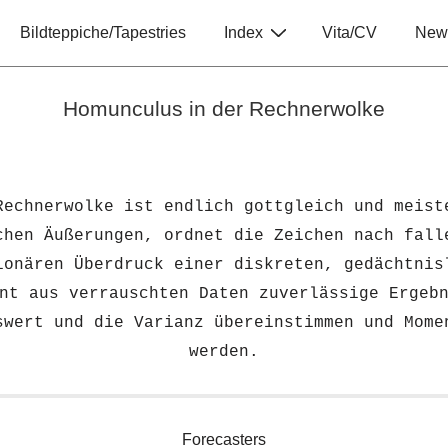
Hauptnavigation
Bildteppiche/Tapestries
Index
Vita/CV
New
Homunculus in der Rechnerwolke
Rechnerwolke ist endlich gottgleich und meist
chen Äußerungen, ordnet die Zeichen nach fall
ionären Überdruck einer diskreten, gedächtnis
nt aus verrauschten Daten zuverlässige Ergeb
swert und die Varianz übereinstimmen
und Mome
werden.
Forecasters