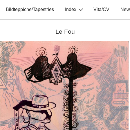
Hauptnavigation
Bildteppiche/Tapestries
Index
Vita/CV
New
Le Fou