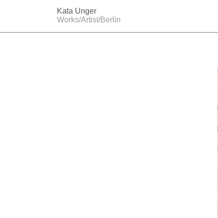
↓
Kata Unger
Zum
Works/Artist/Berlin
Inhalt