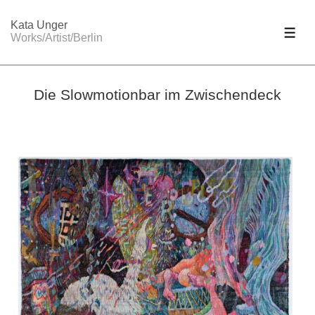
↓
Kata Unger
Zum
MEN
Works/Artist/Berlin
Inhalt
Die Slowmotionbar im Zwischendeck